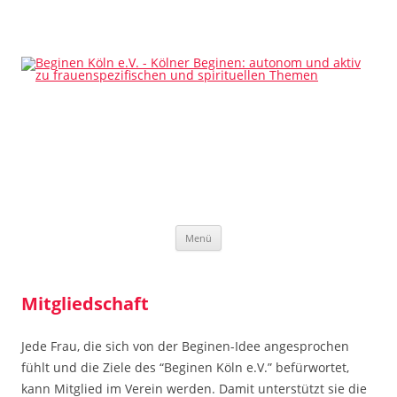
Beginen Köln e.V.
Kölner Beginen: autonom und aktiv zu frauenspezifischen und
spirituellen Themen
Zum
Menü
Inhalt
springen
Mitgliedschaft
Jede Frau, die sich von der Beginen-Idee angesprochen
fühlt und die Ziele des “Beginen Köln e.V.” befürwortet,
kann Mitglied im Verein werden. Damit unterstützt sie die