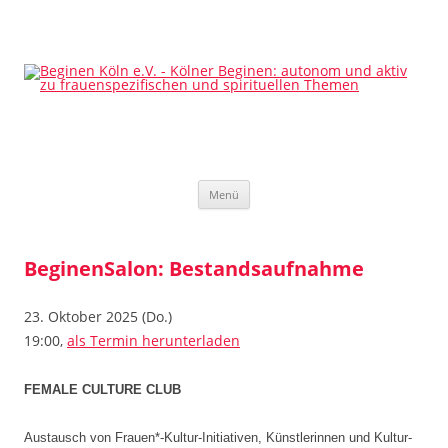
Beginen Köln e.V.
Kölner Beginen: autonom und aktiv zu frauenspezifischen und
spirituellen Themen
Zum
Menü
Inhalt
springen
BeginenSalon: Bestandsaufnahme
23. Oktober 2025 (Do.)
19:00,
als Termin herunterladen
FEMALE CULTURE CLUB
Austausch von Frauen*-Kultur-Initiativen, Künstlerinnen und Kultur-